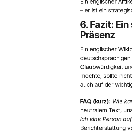
Ein englischer Artik
– er ist ein strate
6. Fazit: Ei
Präsenz
Ein englischer Wiki
deutschsprachigen A
Glaubwürdigkeit und
möchte, sollte nic
auch auf der wichti
FAQ (kurz):
Wie kan
neutralem Text, una
ich eine Person auf
Berichterstattung v