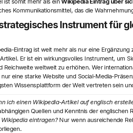
el ist somit mehr als ein
Wikipedia Eintrag über sic
gisches Kommunikationsmittel, das die Wahrnehmun
n strategisches Instrument für g
pedia-Eintrag ist weit mehr als nur eine Ergänzung
rtikel. Er ist ein wirkungsvolles Instrument, um Si
 Reichweite weltweit zu erhöhen. Wer internationa
ht nur eine starke Website und Social-Media-Präse
gsten Wissensplattform der Welt vertreten sein und
n ich einen Wikipedia-Artikel auf englisch erstell
bhängigen Quellen und Kenntnis der englischen Ri
 Wikipedia eintragen?
Nur wenn ausreichende Rel
orliegen.