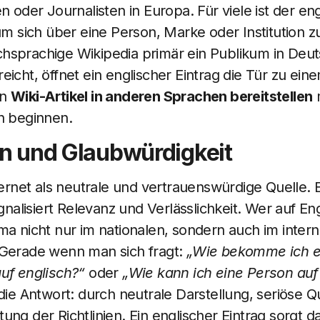
n oder Journalisten in Europa. Für viele ist der eng
 um sich über eine Person, Marke oder Institution z
hsprachige Wikipedia primär ein Publikum in Deut
eicht, öffnet ein englischer Eintrag die Tür zu ein
en
Wiki-Artikel in anderen Sprachen bereitstellen
m
h beginnen.
on und Glaubwürdigkeit
nternet als neutrale und vertrauenswürdige Quelle. 
ignalisiert Relevanz und Verlässlichkeit. Wer auf Eng
ma nicht nur im nationalen, sondern auch im inter
 Gerade wenn man sich fragt:
„Wie bekomme ich e
uf englisch?“
oder
„Wie kann ich eine Person auf
 die Antwort: durch neutrale Darstellung, seriöse 
ng der Richtlinien. Ein englischer Eintrag sorgt da