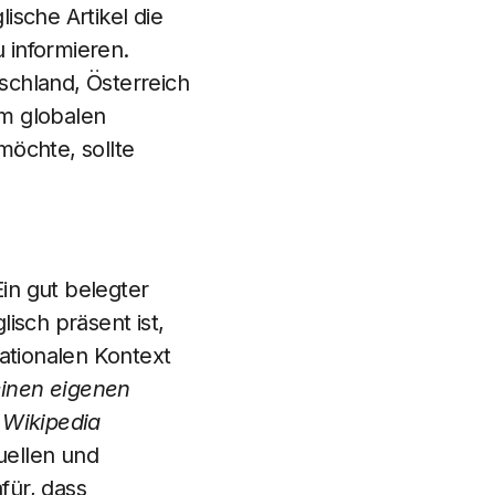
lische Artikel die
u informieren.
schland, Österreich
em globalen
öchte, sollte
Ein gut belegter
lisch präsent ist,
nationalen Kontext
inen eigenen
 Wikipedia
Quellen und
für, dass