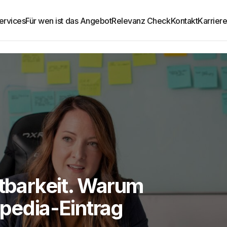
ervices
Für wen ist das Angebot
Relevanz Check
Kontakt
Karrier
htbarkeit. Warum
ipedia-Eintrag