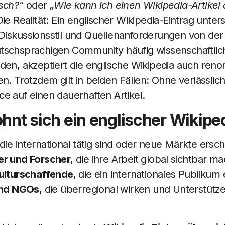
isch?“
oder
„Wie kann ich einen Wikipedia-Artikel 
ie Realität: Ein englischer Wikipedia-Eintrag unters
Diskussionsstil und Quellenanforderungen von der
tschsprachigen Community häufig wissenschaftlich
den, akzeptiert die englische Wikipedia auch ren
en. Trotzdem gilt in beiden Fällen: Ohne verlässli
e auf einen dauerhaften Artikel.
ohnt sich ein englischer Wikipe
 die international tätig sind oder neue Märkte ers
er und Forscher
, die ihre Arbeit global sichtbar m
ulturschaffende
, die ein internationales Publiku
 und NGOs
, die überregional wirken und Unterstütze