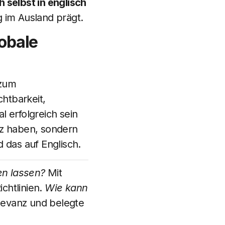
h selbst in englisch
g im Ausland prägt.
lobale
 zum
chtbarkeit,
l erfolgreich sein
nz haben, sondern
 das auf Englisch.
en lassen?
Mit
chtlinien.
Wie kann
evanz und belegte