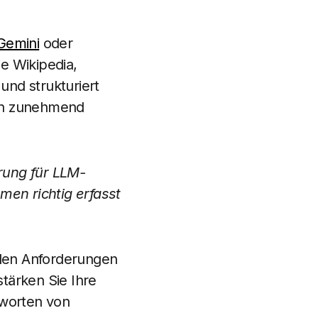
Gemini
oder
e Wikipedia,
nd strukturiert
 ein zunehmend
rung für LLM-
men richtig erfasst
t den Anforderungen
tärken Sie Ihre
tworten von