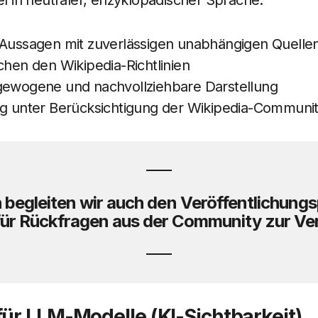
kel in neutraler, enzyklopädischer Sprache.
 Aussagen mit zuverlässigen unabhängigen Quelle
chen den Wikipedia-Richtlinien
gewogene und nachvollziehbare Darstellung
ng unter Berücksichtigung der Wikipedia-Communi
begleiten wir auch den Veröffentlichung
für Rückfragen aus der Community zur Ve
ür LLM-Modelle (KI-Sichtbarkeit)