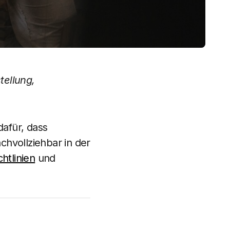
tellung,
afür, dass
hvollziehbar in der
htlinien
und