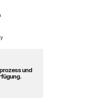
n
ty
sprozess und
rfügung.