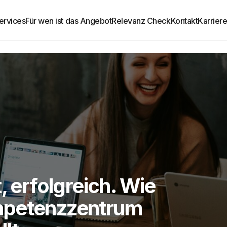
ervices
Für wen ist das Angebot
Relevanz Check
Kontakt
Karrier
, erfolgreich. Wie
mpetenzzentrum