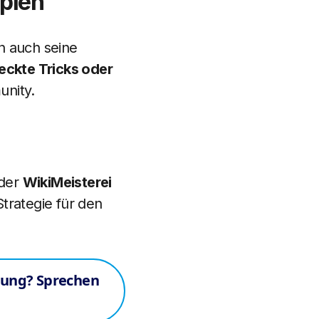
ipien
rn auch seine
eckte Tricks oder
unity.
 der
WikiMeisterei
trategie für den
gung? Sprechen