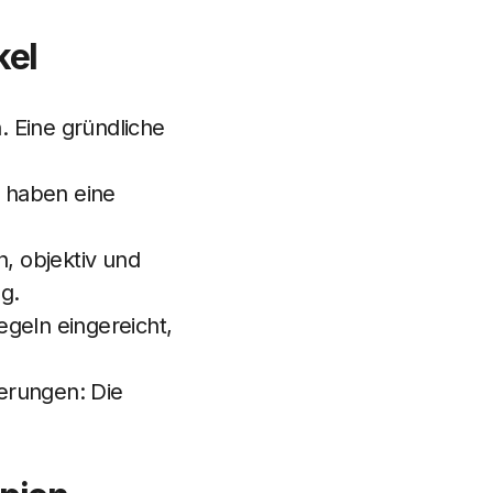
kel
n. Eine gründliche
 haben eine
h, objektiv und
g.
egeln eingereicht,
erungen: Die