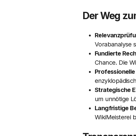
Der Weg zum
Relevanzprüfu
Vorabanalyse st
Fundierte Rec
Chance. Die Wik
Professionelle
enzyklopädisch
Strategische E
um unnötige L
Langfristige B
WikiMeisterei b